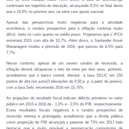
continuará em trajetória de elevação, alcançando 8,5% no final deste
ano e 10,0% no próximo ano, na série com ajuste sazonal.
Apesar das perspectivas muito negativas para a atividade
econômica, o cenário prospectivo para a inflação continua muito
difícil, tanto no curto quanto no médio prazo. Projetamos que o IPCA
encerrará 2015 com alta de 10,7%. Além disso, o Santander Asset
Mananagent mudou a previsão de 2016, que passou de 6,5% para
7,7%.
Nesse contexto, apesar de um severo cenário de recessão, a
inflação deverá ultrapassar o teto da meta por dois anos, portanto,
acreditamos que o banco central, elevará a taxa SELIC em 150
pontos de alta nos juros(3 elevações de 0,50 p. p. a partir de janeiro),
com a taxa Selic encerrando 2016 em 15,75%.
As projeções do resultado fiscal indicam déficits primários no setor
público em 2015 e 2016 de - 1,0% e - 0,5% do PIB, respectivamente.
Estes resultados fiscais negativos e o cenário prospectivo de
recessão intensa e prolongada, acreditamos que a dívida pública
como proporção do PIB alcançará o patamar de 73% em 2017.Vale
destacar que é muito provável a regularização compulsória de