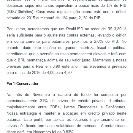
despesas cujos montantes equivalem a pouco mais de 1% do PIB
(R$57,0bilhões). Caso essa regularização ocorra este ano, o déficit
primário de 2015 aumentará de -1% para -2,1% do PIB.
Por ultimo, acreditamos que um Real/USD ao redor de R$ 3,80 já
seria suficiente para o ajuste nas contas externas, levando o déficit
em conta corrente para patamares próximos a 2,0% do PIB. No
entanto, dado este cenário de grande incerteza fiscal e política,
acreditamos que a aversão ao risco permanecerá elevada e fará com
que o BRL permaneça acima de seu valor justo. Mantemos a nossa
previsão para o Real em 3,90 este ano, mas elevamos a previsão
para o final de 2016 de 4,00 para 4,30.
Perfil Conservador
No mês de Novembro a carteira do fundo foi composta por
aproximadamente 31% de ativos de crédito privado, distribuída
majoritariamente entre CDBs, Letras Financeiras e Debêntures.
Nossa estratégia é manter a alocação em crédito privado neste
patamar. Este perfil, por aplicar os recursos majoritariamente em
ativos pós-fixado tem baixa volatilidade de mercado. A rentabilidade
deste perfil em Novembro foi de 0,83%.