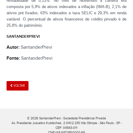
rentabilidade de 0,13%. No mês de Novembro a carteira era
composta por 5,9% de ativos indexados a inflação (IMA-B), 2,1% de
ativos pré fixados, 63% indexados a taxa SELIC e 29,3% em renda
variável. O percentual de ativos financeiros de crédito privado é de
25,8% do patrimônio.
SANTANDERPREVI
Autor:
SantanderPrevi
Fonte:
SantanderPrevi
VOLTAR
© 2026 SantanderPrevi - Sociedade Previdência Privada
Av. Presidente Juscelino Kubitschek, 2.041/2.235 Vila Olímpia
-
São Paulo - SP -
CEP: 04543-011
CNPJ 68.687.185/0001-98