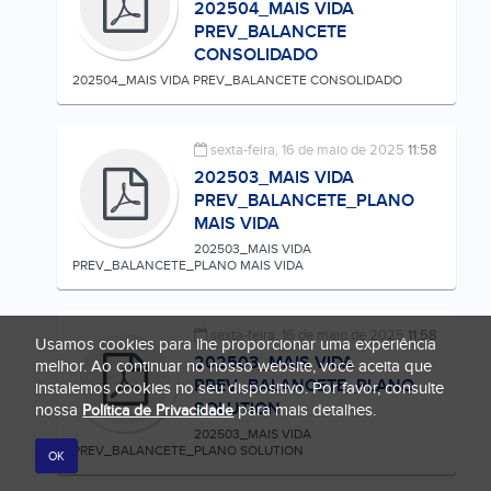
202504_MAIS VIDA
PREV_BALANCETE
CONSOLIDADO
202504_MAIS VIDA PREV_BALANCETE CONSOLIDADO
sexta-feira, 16 de maio de 2025
11:58
202503_MAIS VIDA
PREV_BALANCETE_PLANO
MAIS VIDA
202503_MAIS VIDA
PREV_BALANCETE_PLANO MAIS VIDA
sexta-feira, 16 de maio de 2025
11:58
Usamos cookies para lhe proporcionar uma experiência
202503_MAIS VIDA
melhor. Ao continuar no nosso website, você aceita que
PREV_BALANCETE_PLANO
instalemos cookies no seu dispositivo. Por favor, consulte
SOLUTION
nossa
para mais detalhes.
Política de Privacidade
202503_MAIS VIDA
PREV_BALANCETE_PLANO SOLUTION
OK