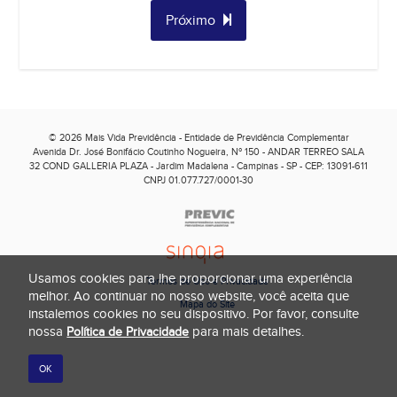
Próximo
© 2026 Mais Vida Previdência - Entidade de Previdência Complementar
Avenida Dr. José Bonifácio Coutinho Nogueira, Nº 150 - ANDAR TERREO SALA
32 COND GALLERIA PLAZA - Jardim Madalena
-
Campinas - SP - CEP: 13091-611
CNPJ 01.077.727/0001-30
Usamos cookies para lhe proporcionar uma experiência
Termos de Uso e Privacidade
melhor. Ao continuar no nosso website, você aceita que
Mapa do Site
instalemos cookies no seu dispositivo. Por favor, consulte
nossa
para mais detalhes.
Política de Privacidade
OK