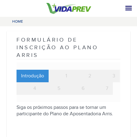
HOME
FORMULÁRIO DE
INSCRIÇÃO AO PLANO
ARRIS
Introdução
1
2
3
4
5
6
7
Siga os próximos passos para se tornar um
participante do Plano de Aposentadoria Arris.