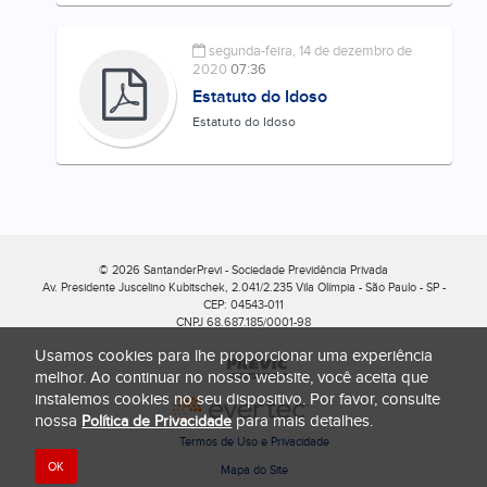
segunda-feira, 14 de dezembro de
2020
07:36
Estatuto do Idoso
Estatuto do Idoso
© 2026 SantanderPrevi - Sociedade Previdência Privada
Av. Presidente Juscelino Kubitschek, 2.041/2.235 Vila Olímpia
-
São Paulo - SP -
CEP: 04543-011
CNPJ 68.687.185/0001-98
Usamos cookies para lhe proporcionar uma experiência
melhor. Ao continuar no nosso website, você aceita que
instalemos cookies no seu dispositivo. Por favor, consulte
nossa
para mais detalhes.
Política de Privacidade
Termos de Uso e Privacidade
OK
Mapa do Site